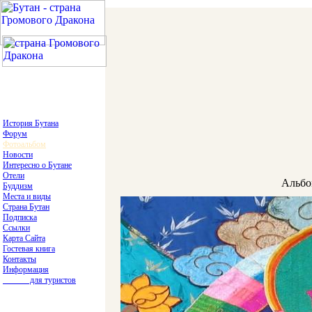
История Бутана
Форум
Фотоальбом
Новости
Интересно о Бутане
Отели
Альбо
Буддизм
Места и виды
Страна Бутан
Подписка
Ссылки
Карта Сайта
Гостевая книга
Контакты
Информация
для туристов